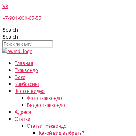
Перейти
Vk
к
+7-981-800-65-55
содержимому
Search
Search
Главная
Тхэквондо
Бокс
Кикбоксинг
Фото и видео
Фото тхэквондо
Видео тхэквондо
Адреса
Статьи
Статьи тхэквондо
Какой вид выбрать?