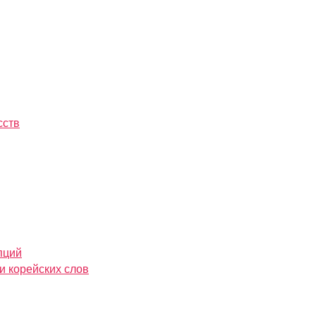
сств
пций
и корейских слов