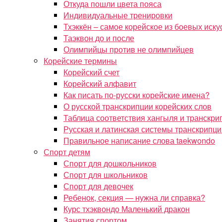
Откуда пошли цвета пояса
Индивидуальные тренировки
Тхэккён – самое корейское из боевых иску
Таэквон до и после
Олимпийцы против не олимпийцев
Корейские термины
Корейский счет
Корейский алфавит
Как писать по-русски корейские имена?
О русской транскрипции корейских слов
Таблица соответствия хангыля и транскри
Русская и латинская системы транскрипци
Правильное написание слова taekwondo
Спорт детям
Спорт для дошкольников
Спорт для школьников
Спорт для девочек
Ребенок, секция — нужна ли справка?
Курс тхэквондо Маленький дракон
Занятия спортом