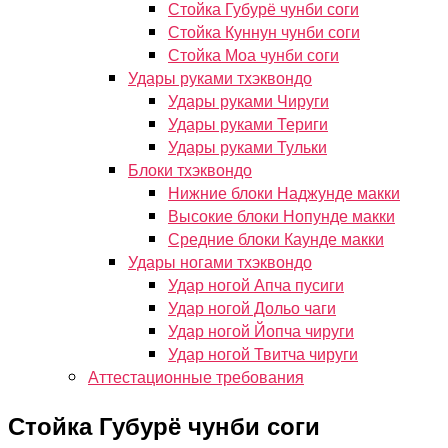
Стойка Губурё чунби соги
Стойка Куннун чунби соги
Стойка Моа чунби соги
Удары руками тхэквондо
Удары руками Чируги
Удары руками Териги
Удары руками Тульки
Блоки тхэквондо
Нижние блоки Наджунде макки
Высокие блоки Нопунде макки
Средние блоки Каунде макки
Удары ногами тхэквондо
Удар ногой Апча пусиги
Удар ногой Дольо чаги
Удар ногой Йопча чируги
Удар ногой Твитча чируги
Аттестационные требования
Стойка Губурё чунби соги