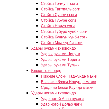
Стойка Гочжунг соги
Стойка Твитпаль соги
Стойка Сучжик соги
Стойка Губурё соги
Стойка Начуо соги
Стойка Губурё чунби соги
Стойка Куннун чунби соги
Стойка Моа чунби соги
Удары руками тхэквондо
Удары руками Чируги
Удары руками Териги
Удары руками Тульки
Блоки тхэквондо
Нижние блоки Наджунде макки
Высокие блоки Нопунде макки
Средние блоки Каунде макки
Удары ногами тхэквондо
Удар ногой Апча пусиги
Удар ногой Дольо чаги