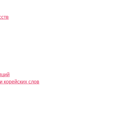
сств
пций
и корейских слов