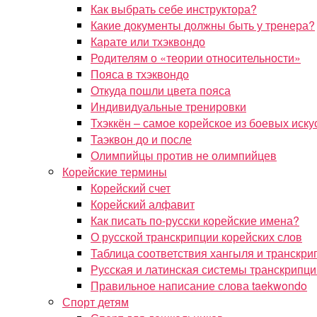
Как выбрать себе инструктора?
Какие документы должны быть у тренера?
Карате или тхэквондо
Родителям о «теории относительности»
Пояса в тхэквондо
Откуда пошли цвета пояса
Индивидуальные тренировки
Тхэккён – самое корейское из боевых иску
Таэквон до и после
Олимпийцы против не олимпийцев
Корейские термины
Корейский счет
Корейский алфавит
Как писать по-русски корейские имена?
О русской транскрипции корейских слов
Таблица соответствия хангыля и транскри
Русская и латинская системы транскрипци
Правильное написание слова taekwondo
Спорт детям