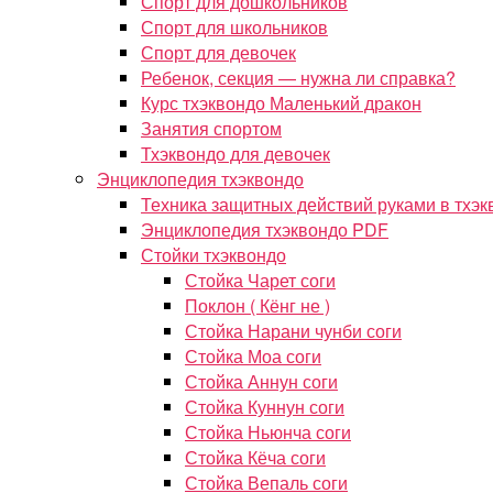
Спорт для дошкольников
Спорт для школьников
Спорт для девочек
Ребенок, секция — нужна ли справка?
Курс тхэквондо Маленький дракон
Занятия спортом
Тхэквондо для девочек
Энциклопедия тхэквондо
Техника защитных действий руками в тхэк
Энциклопедия тхэквондо PDF
Стойки тхэквондо
Стойка Чарет соги
Поклон ( Кёнг не )
Стойка Нарани чунби соги
Стойка Моа соги
Стойка Аннун соги
Стойка Куннун соги
Стойка Ньюнча соги
Стойка Кёча соги
Стойка Вепаль соги