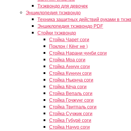
Тхэквондо для девочек
Энциклопедия тхэквондо
Техника защитных действий руками в тхэк
Энциклопедия тхэквондо PDF
Стойки тхэквондо
Стойка Чарет соги
Поклон ( Кёнг не )
Стойка Нарани чунби соги
Стойка Моа соги
Стойка Аннун соги
Стойка Куннун соги
Стойка Ньюнча соги
Стойка Кёча соги
Стойка Вепаль соги
Стойка Гочжунг соги
Стойка Твитпаль соги
Стойка Сучжик соги
Стойка Губурё соги
Стойка Начуо соги