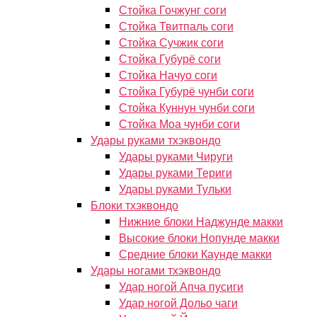
Стойка Гочжунг соги
Стойка Твитпаль соги
Стойка Сучжик соги
Стойка Губурё соги
Стойка Начуо соги
Стойка Губурё чунби соги
Стойка Куннун чунби соги
Стойка Моа чунби соги
Удары руками тхэквондо
Удары руками Чируги
Удары руками Териги
Удары руками Тульки
Блоки тхэквондо
Нижние блоки Наджунде макки
Высокие блоки Нопунде макки
Средние блоки Каунде макки
Удары ногами тхэквондо
Удар ногой Апча пусиги
Удар ногой Дольо чаги