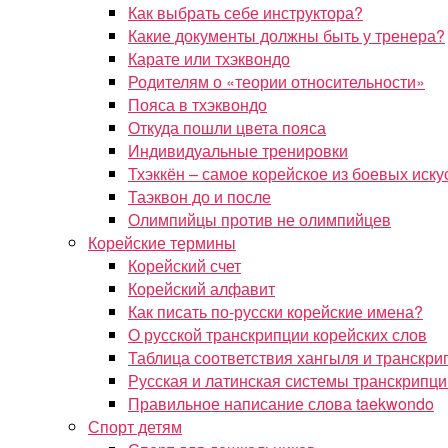
Как выбрать себе инструктора?
Какие документы должны быть у тренера?
Карате или тхэквондо
Родителям о «теории относительности»
Пояса в тхэквондо
Откуда пошли цвета пояса
Индивидуальные тренировки
Тхэккён – самое корейское из боевых иску
Таэквон до и после
Олимпийцы против не олимпийцев
Корейские термины
Корейский счет
Корейский алфавит
Как писать по-русски корейские имена?
О русской транскрипции корейских слов
Таблица соответствия хангыля и транскри
Русская и латинская системы транскрипци
Правильное написание слова taekwondo
Спорт детям