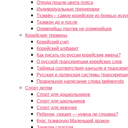
Откуда пошли цвета пояса
Индивидуальные тренировки
Тхэккён – самое корейское из боевых иску
Таэквон до и после
Олимпийцы против не олимпийцев
Корейские термины
Корейский счет
Корейский алфавит
Как писать по-русски корейские имена?
О русской транскрипции корейских слов
Таблица соответствия хангыля и транскри
Русская и латинская системы транскрипци
Правильное написание слова taekwondo
Спорт детям
Спорт для дошкольников
Спорт для школьников
Спорт для девочек
Ребенок, секция — нужна ли справка?
Курс тхэквондо Маленький дракон
Занятия спортом