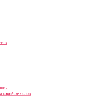
сств
пций
и корейских слов