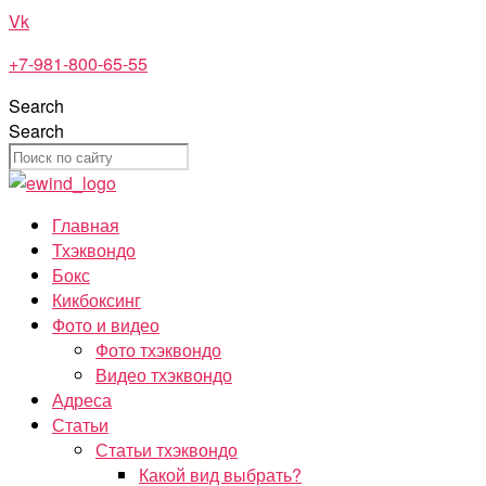
Перейти
Vk
к
+7-981-800-65-55
содержимому
Search
Search
Главная
Тхэквондо
Бокс
Кикбоксинг
Фото и видео
Фото тхэквондо
Видео тхэквондо
Адреса
Статьи
Статьи тхэквондо
Какой вид выбрать?