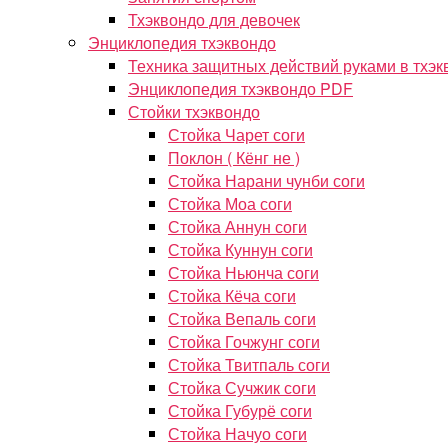
Тхэквондо для девочек
Энциклопедия тхэквондо
Техника защитных действий руками в тхэк
Энциклопедия тхэквондо PDF
Стойки тхэквондо
Стойка Чарет соги
Поклон ( Кёнг не )
Стойка Нарани чунби соги
Стойка Моа соги
Стойка Аннун соги
Стойка Куннун соги
Стойка Ньюнча соги
Стойка Кёча соги
Стойка Вепаль соги
Стойка Гочжунг соги
Стойка Твитпаль соги
Стойка Сучжик соги
Стойка Губурё соги
Стойка Начуо соги