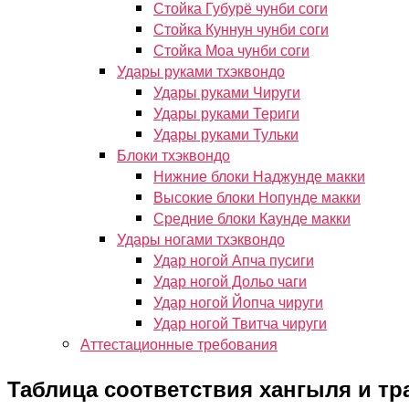
Стойка Губурё чунби соги
Стойка Куннун чунби соги
Стойка Моа чунби соги
Удары руками тхэквондо
Удары руками Чируги
Удары руками Териги
Удары руками Тульки
Блоки тхэквондо
Нижние блоки Наджунде макки
Высокие блоки Нопунде макки
Средние блоки Каунде макки
Удары ногами тхэквондо
Удар ногой Апча пусиги
Удар ногой Дольо чаги
Удар ногой Йопча чируги
Удар ногой Твитча чируги
Аттестационные требования
Таблица соответствия хангыля и т