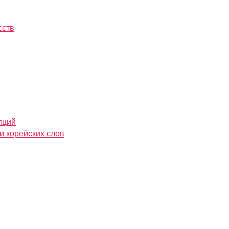
сств
пций
и корейских слов