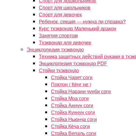
Спорт для дошкольников
Спорт для школьников
Спорт для девочек
Ребенок, секция — нужна ли справка?
Курс тхэквондо Маленький дракон
Занятия спортом
Тхэквондо для девочек
Энциклопедия тхэквондо
Техника защитных действий руками в тхэк
Энциклопедия тхэквондо PDF
Стойки тхэквондо
Стойка Чарет соги
Поклон ( Кёнг не )
Стойка Нарани чунби соги
Стойка Моа соги
Стойка Аннун соги
Стойка Куннун соги
Стойка Ньюнча соги
Стойка Кёча соги
Стойка Вепаль соги