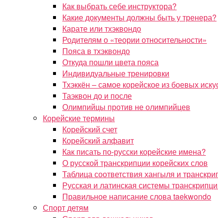
Как выбрать себе инструктора?
Какие документы должны быть у тренера?
Карате или тхэквондо
Родителям о «теории относительности»
Пояса в тхэквондо
Откуда пошли цвета пояса
Индивидуальные тренировки
Тхэккён – самое корейское из боевых иску
Таэквон до и после
Олимпийцы против не олимпийцев
Корейские термины
Корейский счет
Корейский алфавит
Как писать по-русски корейские имена?
О русской транскрипции корейских слов
Таблица соответствия хангыля и транскри
Русская и латинская системы транскрипци
Правильное написание слова taekwondo
Спорт детям