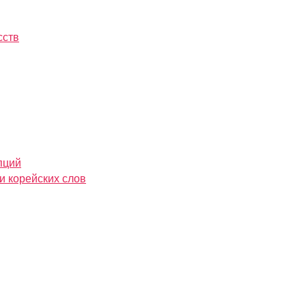
сств
пций
и корейских слов