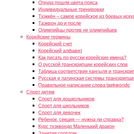
Откуда пошли цвета пояса
Индивидуальные тренировки
Тхэккён – самое корейское из боевых иску
Таэквон до и после
Олимпийцы против не олимпийцев
Корейские термины
Корейский счет
Корейский алфавит
Как писать по-русски корейские имена?
О русской транскрипции корейских слов
Таблица соответствия хангыля и транскри
Русская и латинская системы транскрипци
Правильное написание слова taekwondo
Спорт детям
Спорт для дошкольников
Спорт для школьников
Спорт для девочек
Ребенок, секция — нужна ли справка?
Курс тхэквондо Маленький дракон
Занятия спортом