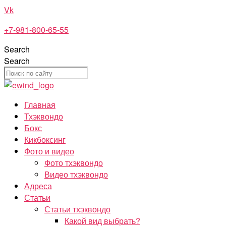
Перейти
Vk
к
+7-981-800-65-55
содержимому
Search
Search
Главная
Тхэквондо
Бокс
Кикбоксинг
Фото и видео
Фото тхэквондо
Видео тхэквондо
Адреса
Статьи
Статьи тхэквондо
Какой вид выбрать?