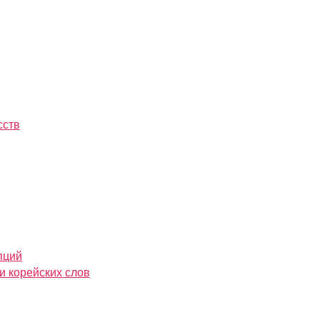
сств
пций
и корейских слов