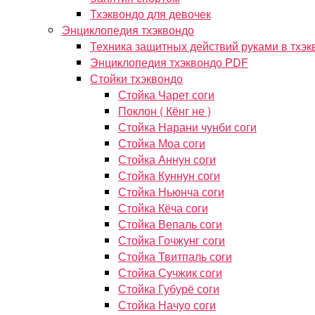
Тхэквондо для девочек
Энциклопедия тхэквондо
Техника защитных действий руками в тхэк
Энциклопедия тхэквондо PDF
Стойки тхэквондо
Стойка Чарет соги
Поклон ( Кёнг не )
Стойка Нарани чунби соги
Стойка Моа соги
Стойка Аннун соги
Стойка Куннун соги
Стойка Ньюнча соги
Стойка Кёча соги
Стойка Вепаль соги
Стойка Гочжунг соги
Стойка Твитпаль соги
Стойка Сучжик соги
Стойка Губурё соги
Стойка Начуо соги