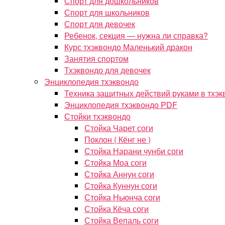
Спорт для дошкольников
Спорт для школьников
Спорт для девочек
Ребенок, секция — нужна ли справка?
Курс тхэквондо Маленький дракон
Занятия спортом
Тхэквондо для девочек
Энциклопедия тхэквондо
Техника защитных действий руками в тхэк
Энциклопедия тхэквондо PDF
Стойки тхэквондо
Стойка Чарет соги
Поклон ( Кёнг не )
Стойка Нарани чунби соги
Стойка Моа соги
Стойка Аннун соги
Стойка Куннун соги
Стойка Ньюнча соги
Стойка Кёча соги
Стойка Вепаль соги