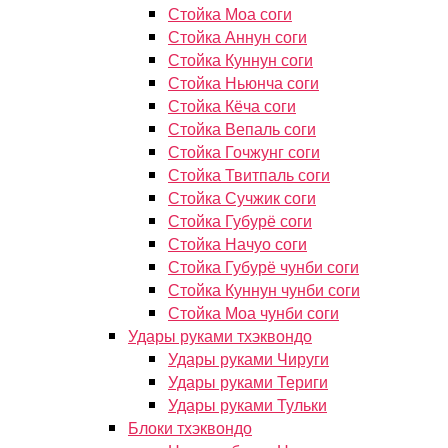
Стойка Моа соги
Стойка Аннун соги
Стойка Куннун соги
Стойка Ньюнча соги
Стойка Кёча соги
Стойка Вепаль соги
Стойка Гочжунг соги
Стойка Твитпаль соги
Стойка Сучжик соги
Стойка Губурё соги
Стойка Начуо соги
Стойка Губурё чунби соги
Стойка Куннун чунби соги
Стойка Моа чунби соги
Удары руками тхэквондо
Удары руками Чируги
Удары руками Териги
Удары руками Тульки
Блоки тхэквондо