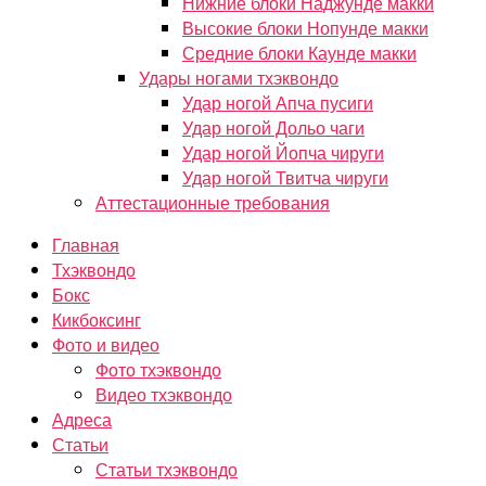
Нижние блоки Наджунде макки
Высокие блоки Нопунде макки
Средние блоки Каунде макки
Удары ногами тхэквондо
Удар ногой Апча пусиги
Удар ногой Дольо чаги
Удар ногой Йопча чируги
Удар ногой Твитча чируги
Аттестационные требования
Главная
Тхэквондо
Бокс
Кикбоксинг
Фото и видео
Фото тхэквондо
Видео тхэквондо
Адреса
Статьи
Статьи тхэквондо