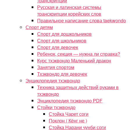
транскрипций
Русская и латинская системы
транскрипции корейских слов
Правильное написание слова taekwondo
Спорт детям
Спорт для дошкольников
Спорт для школьников
Спорт для девочек
Ребенок, секция — нужна ли справка?
Курс тхэквондо Маленький дракон
Занятия спортом
Тхэквондо для девочек
Энциклопедия тхэквондо
Техника защитных действий руками в
тхэквондо
Энциклопедия тхэквондо PDF
Стойки тхэквондо
Стойка Чарет соги
Поклон ( Кёнг не )
Стойка Нарани чунби соги