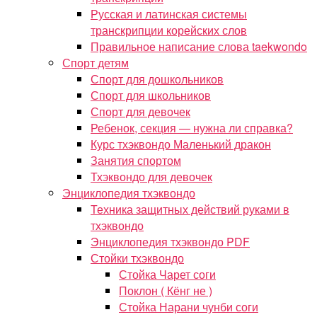
Русская и латинская системы
транскрипции корейских слов
Правильное написание слова taekwondo
Спорт детям
Спорт для дошкольников
Спорт для школьников
Спорт для девочек
Ребенок, секция — нужна ли справка?
Курс тхэквондо Маленький дракон
Занятия спортом
Тхэквондо для девочек
Энциклопедия тхэквондо
Техника защитных действий руками в
тхэквондо
Энциклопедия тхэквондо PDF
Стойки тхэквондо
Стойка Чарет соги
Поклон ( Кёнг не )
Стойка Нарани чунби соги