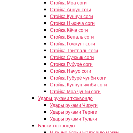
Стойка Моа соги
Стойка Аннун соги
Стойка Куннун соги
Стойка Ньюнча соги
Стойка Кёча соги
Стойка Вепаль соги
Стойка Гочжунг соги
Стойка Твитпаль соги
Стойка Сучжик соги
Стойка Губурё соги
Стойка Начуо соги
Стойка Губурё чунби соги
Стойка Куннун чунби соги
Стойка Моа чунби соги
Удары руками тхэквондо
Удары руками Чируги
Удары руками Териги
Удары руками Тульки
Блоки тхэквондо
Нижние блоки Наджунде макки