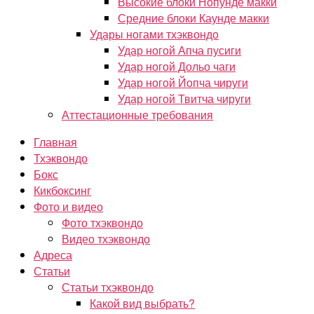
Высокие блоки Нопунде макки
Средние блоки Каунде макки
Удары ногами тхэквондо
Удар ногой Апча пусиги
Удар ногой Дольо чаги
Удар ногой Йопча чируги
Удар ногой Твитча чируги
Аттестационные требования
Главная
Тхэквондо
Бокс
Кикбоксинг
Фото и видео
Фото тхэквондо
Видео тхэквондо
Адреса
Статьи
Статьи тхэквондо
Какой вид выбрать?