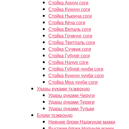
Стойка Аннун соги
Стойка Куннун соги
Стойка Ньюнча соги
Стойка Кёча соги
Стойка Вепаль соги
Стойка Гочжунг соги
Стойка Твитпаль соги
Стойка Сучжик соги
Стойка Губурё соги
Стойка Начуо соги
Стойка Губурё чунби соги
Стойка Куннун чунби соги
Стойка Моа чунби соги
Удары руками тхэквондо
Удары руками Чируги
Удары руками Териги
Удары руками Тульки
Блоки тхэквондо
Нижние блоки Наджунде макки
Высокие блоки Нопунде макки