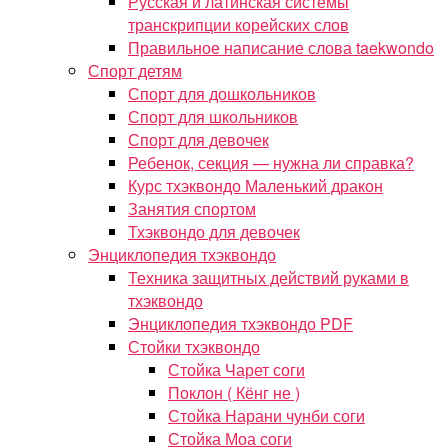
Русская и латинская системы
транскрипции корейских слов
Правильное написание слова taekwondo
Спорт детям
Спорт для дошкольников
Спорт для школьников
Спорт для девочек
Ребенок, секция — нужна ли справка?
Курс тхэквондо Маленький дракон
Занятия спортом
Тхэквондо для девочек
Энциклопедия тхэквондо
Техника защитных действий руками в
тхэквондо
Энциклопедия тхэквондо PDF
Стойки тхэквондо
Стойка Чарет соги
Поклон ( Кёнг не )
Стойка Нарани чунби соги
Стойка Моа соги