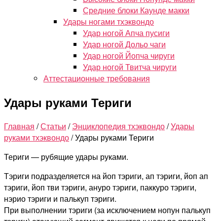
Средние блоки Каунде макки
Удары ногами тхэквондо
Удар ногой Апча пусиги
Удар ногой Дольо чаги
Удар ногой Йопча чируги
Удар ногой Твитча чируги
Аттестационные требования
Удары руками Териги
Главная
/
Статьи
/
Энциклопедия тхэквондо
/
Удары
руками тхэквондо
/
Удары руками Териги
Териги — рубящие удары руками.
Тэриги подразделяется на йоп тэриги, ап тэриги, йоп ап
тэриги, йоп тви тэриги, ануро тэриги, паккуро тэриги,
нэрио тэриги и палькуп тэриги.
При выполнении тэриги (за исключением нопун палькуп