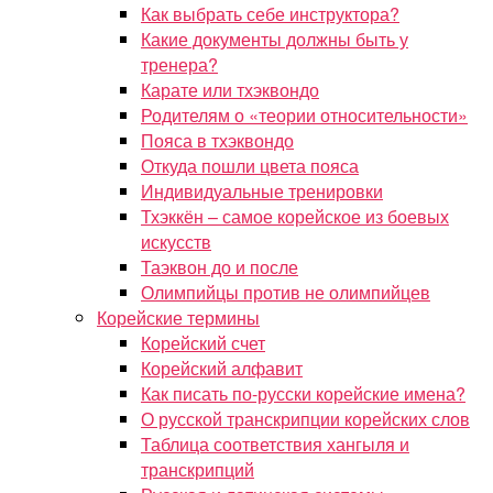
Как выбрать себе инструктора?
Какие документы должны быть у
тренера?
Карате или тхэквондо
Родителям о «теории относительности»
Пояса в тхэквондо
Откуда пошли цвета пояса
Индивидуальные тренировки
Тхэккён – самое корейское из боевых
искусств
Таэквон до и после
Олимпийцы против не олимпийцев
Корейские термины
Корейский счет
Корейский алфавит
Как писать по-русски корейские имена?
О русской транскрипции корейских слов
Таблица соответствия хангыля и
транскрипций