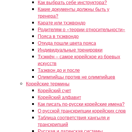
Как выбрать себе инструктора?
Какие документы должны быть у
тренера?
Карате или тхэквондо
Родителям о «теории относительности»
Пояса в тхэквондо
Откуда пошли цвета пояса
Индивидуальные тренировки
Тхэккён – самое корейское из боевых
искусств
Таэквон до и после
Олимпийцы против не олимпийцев
Корейские термины
Корейский счет
Корейский алфавит
Как писать по-русски корейские имена?
О русской транскрипции корейских слов
Таблица соответствия хангыля и
транскрипций
Русская и латинская системы