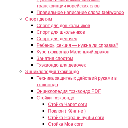
транскрипции корейских слов
Правильное написание слова taekwondo
Спорт детям
Спорт для дошкольников
Спорт для школьников
Спорт для девочек
Ребенок, секция — нужна ли справка?
Курс тхэквондо Маленький дракон
Занятия спортом
Тхэквондо для девочек
Энциклопедия тхэквондо
Техника защитных действий руками в
тхэквондо
Энциклопедия тхэквондо PDF
Стойки тхэквондо
Стойка Чарет соги
Поклон ( Кёнг не )
Стойка Нарани чунби соги
Стойка Моа соги