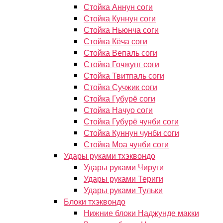
Стойка Аннун соги
Стойка Куннун соги
Стойка Ньюнча соги
Стойка Кёча соги
Стойка Вепаль соги
Стойка Гочжунг соги
Стойка Твитпаль соги
Стойка Сучжик соги
Стойка Губурё соги
Стойка Начуо соги
Стойка Губурё чунби соги
Стойка Куннун чунби соги
Стойка Моа чунби соги
Удары руками тхэквондо
Удары руками Чируги
Удары руками Териги
Удары руками Тульки
Блоки тхэквондо
Нижние блоки Наджунде макки