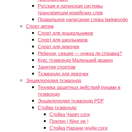
Русская и латинская системы
транскрипции корейских слов
Правильное написание слова taekwondo
Спорт детям
Спорт для дошкольников
Спорт для школьников
Спорт для девочек
Ребенок, секция — нужна ли справка?
Курс тхэквондо Маленький дракон
Занятия спортом
Тхэквондо для девочек
Энциклопедия тхэквондо
Техника защитных действий руками в
тхэквондо
Энциклопедия тхэквондо PDF
Стойки тхэквондо
Стойка Чарет соги
Поклон ( Кёнг не )
Стойка Нарани чунби соги