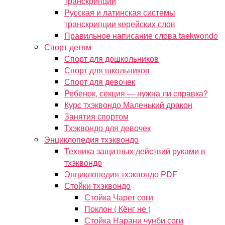
транскрипций
Русская и латинская системы
транскрипции корейских слов
Правильное написание слова taekwondo
Спорт детям
Спорт для дошкольников
Спорт для школьников
Спорт для девочек
Ребенок, секция — нужна ли справка?
Курс тхэквондо Маленький дракон
Занятия спортом
Тхэквондо для девочек
Энциклопедия тхэквондо
Техника защитных действий руками в
тхэквондо
Энциклопедия тхэквондо PDF
Стойки тхэквондо
Стойка Чарет соги
Поклон ( Кёнг не )
Стойка Нарани чунби соги