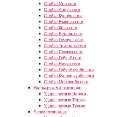
Стойка Моа соги
Стойка Аннун соги
Стойка Куннун соги
Стойка Ньюнча соги
Стойка Кёча соги
Стойка Вепаль соги
Стойка Гочжунг соги
Стойка Твитпаль соги
Стойка Сучжик соги
Стойка Губурё соги
Стойка Начуо соги
Стойка Губурё чунби соги
Стойка Куннун чунби соги
Стойка Моа чунби соги
Удары руками тхэквондо
Удары руками Чируги
Удары руками Териги
Удары руками Тульки
Блоки тхэквондо