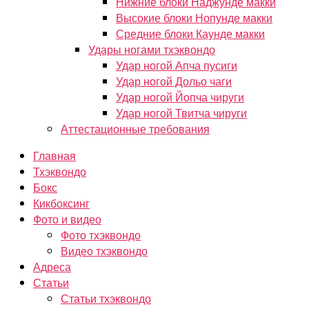
Нижние блоки Наджунде макки
Высокие блоки Нопунде макки
Средние блоки Каунде макки
Удары ногами тхэквондо
Удар ногой Апча пусиги
Удар ногой Дольо чаги
Удар ногой Йопча чируги
Удар ногой Твитча чируги
Аттестационные требования
Главная
Тхэквондо
Бокс
Кикбоксинг
Фото и видео
Фото тхэквондо
Видео тхэквондо
Адреса
Статьи
Статьи тхэквондо