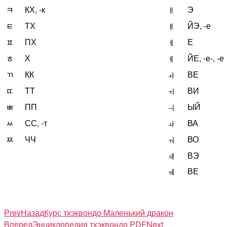
КХ, -к
Э
ㅋ
ㅐ
ТХ
ЙЭ, -е
ㅌ
ㅒ
ПХ
Е
ㅍ
ㅔ
Х
ЙЕ, -е-, -е
ㅎ
ㅖ
КК
ВЕ
ㄲ
ㅘ
ТТ
ВИ
ㄸ
ㅟ
ПП
ЫЙ
ㅃ
ㅢ
СС, -т
ВА
ㅆ
ㅘ
ЧЧ
ВО
ㅉ
ㅝ
ВЭ
ㅙ
ВЕ
ㅞ
Prev
Назад
Курс тхэквондо Маленький дракон
Вперед
Энциклопедия тхэквондо PDF
Next