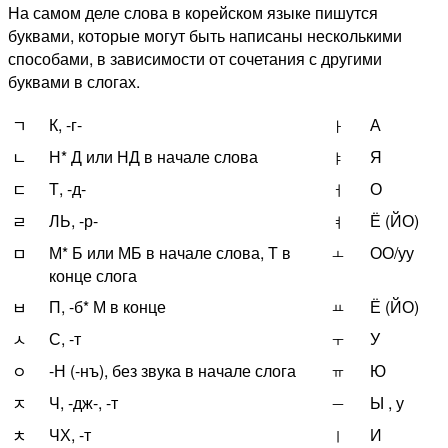
На самом деле слова в корейском языке пишутся
буквами, которые могут быть написаны несколькими
способами, в зависимости от сочетания с другими
буквами в слогах.
К, -г-
А
ㄱ
ㅏ
Н* Д или НД в начале слова
Я
ㄴ
ㅑ
Т, -д-
О
ㄷ
ㅓ
ЛЬ, -р-
Ё (ЙО)
ㄹ
ㅕ
М* Б или МБ в начале слова, Т в
ОО/уу
ㅁ
ㅗ
конце слога
П, -б* М в конце
Ё (ЙО)
ㅂ
ㅛ
С, -т
У
ㅅ
ㅜ
-Н (-нъ), без звука в начале слога
Ю
ㅇ
ㅠ
Ч, -дж-, -т
Ы , у
ㅈ
ㅡ
ЧХ, -т
И
ㅊ
ㅣ