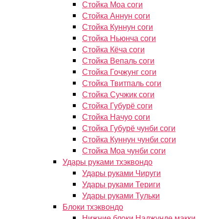
Стойка Моа соги
Стойка Аннун соги
Стойка Куннун соги
Стойка Ньюнча соги
Стойка Кёча соги
Стойка Вепаль соги
Стойка Гочжунг соги
Стойка Твитпаль соги
Стойка Сучжик соги
Стойка Губурё соги
Стойка Начуо соги
Стойка Губурё чунби соги
Стойка Куннун чунби соги
Стойка Моа чунби соги
Удары руками тхэквондо
Удары руками Чируги
Удары руками Териги
Удары руками Тульки
Блоки тхэквондо
Нижние блоки Наджунде макки