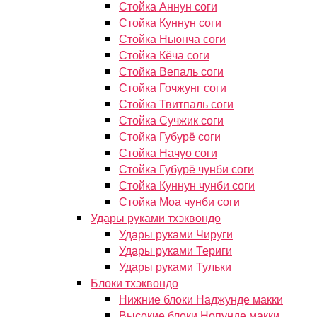
Стойка Аннун соги
Стойка Куннун соги
Стойка Ньюнча соги
Стойка Кёча соги
Стойка Вепаль соги
Стойка Гочжунг соги
Стойка Твитпаль соги
Стойка Сучжик соги
Стойка Губурё соги
Стойка Начуо соги
Стойка Губурё чунби соги
Стойка Куннун чунби соги
Стойка Моа чунби соги
Удары руками тхэквондо
Удары руками Чируги
Удары руками Териги
Удары руками Тульки
Блоки тхэквондо
Нижние блоки Наджунде макки
Высокие блоки Нопунде макки