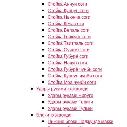
Стойка Аннун соги
Стойка Куннун соги
Стойка Ньюнча соги
Стойка Кёча соги
Стойка Вепаль соги
Стойка Гочжунг соги
Стойка Твитпаль соги
Стойка Сучжик соги
Стойка Губурё соги
Стойка Начуо соги
Стойка Губурё чунби соги
Стойка Куннун чунби соги
Стойка Моа чунби соги
Удары руками тхэквондо
Удары руками Чируги
Удары руками Териги
Удары руками Тульки
Блоки тхэквондо
Нижние блоки Наджунде макки