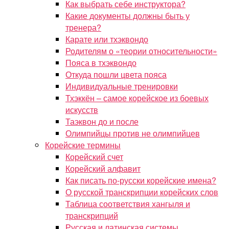
Как выбрать себе инструктора?
Какие документы должны быть у
тренера?
Карате или тхэквондо
Родителям о «теории относительности»
Пояса в тхэквондо
Откуда пошли цвета пояса
Индивидуальные тренировки
Тхэккён – самое корейское из боевых
искусств
Таэквон до и после
Олимпийцы против не олимпийцев
Корейские термины
Корейский счет
Корейский алфавит
Как писать по-русски корейские имена?
О русской транскрипции корейских слов
Таблица соответствия хангыля и
транскрипций
Русская и латинская системы