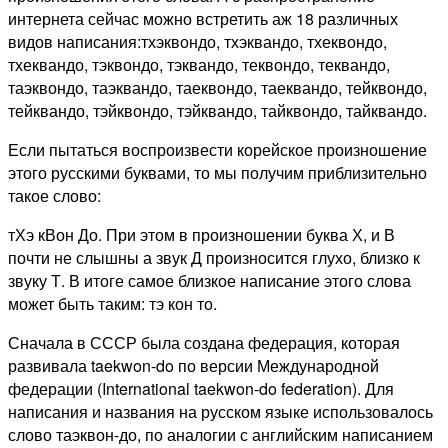
интернета сейчас можно встретить аж 18 различных
видов написания:тхэквондо, тхэквандо, тхеквондо,
тхеквандо, тэквондо, тэквандо, теквондо, теквандо,
таэквондо, таэквандо, таеквондо, таеквандо, тейквондо,
тейквандо, тэйквондо, тэйквандо, тайквондо, тайквандо.
Если пытаться воспроизвести корейское произношение
этого русскими буквами, то мы получим приблизительно
такое слово:
тХэ кВон До. При этом в произношении буква Х, и В
почти не слышны а звук Д произносится глухо, близко к
звуку Т. В итоге самое близкое написание этого слова
может быть таким: тэ кон то.
Сначала в СССР была создана федерация, которая
развивала taekwon-do по версии Международной
федерации (International taekwon-do federation). Для
написания и названия на русском языке использовалось
слово таэквон-до, по аналогии с английским написанием