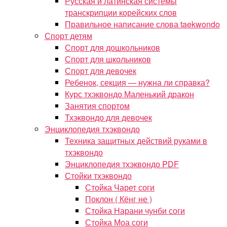
Русская и латинская системы
транскрипции корейских слов
Правильное написание слова taekwondo
Спорт детям
Спорт для дошкольников
Спорт для школьников
Спорт для девочек
Ребенок, секция — нужна ли справка?
Курс тхэквондо Маленький дракон
Занятия спортом
Тхэквондо для девочек
Энциклопедия тхэквондо
Техника защитных действий руками в
тхэквондо
Энциклопедия тхэквондо PDF
Стойки тхэквондо
Стойка Чарет соги
Поклон ( Кёнг не )
Стойка Нарани чунби соги
Стойка Моа соги