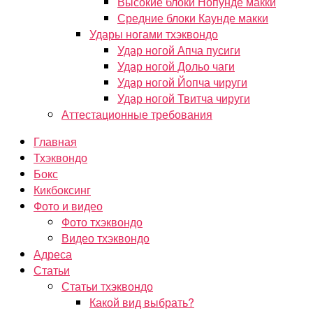
Высокие блоки Нопунде макки
Средние блоки Каунде макки
Удары ногами тхэквондо
Удар ногой Апча пусиги
Удар ногой Дольо чаги
Удар ногой Йопча чируги
Удар ногой Твитча чируги
Аттестационные требования
Главная
Тхэквондо
Бокс
Кикбоксинг
Фото и видео
Фото тхэквондо
Видео тхэквондо
Адреса
Статьи
Статьи тхэквондо
Какой вид выбрать?