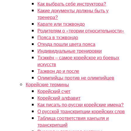
Как выбрать себе инструктора?
Какие документы должны быть у
тренера?
Карате или тхэквондо
Родителям о «теории относительности»
Пояса в тхэквондо
Откуда пошли цвета пояса
Индивидуальные тренировки
Тхэккён – самое корейское из боевых
искусств
Таэквон до и после
Олимпийцы против не олимпийцев
Корейские термины
Корейский счет
Корейский алфавит
Как писать по-русски корейские имена?
О русской транскрипции корейских слов
Таблица соответствия хангыля и
транскрипций