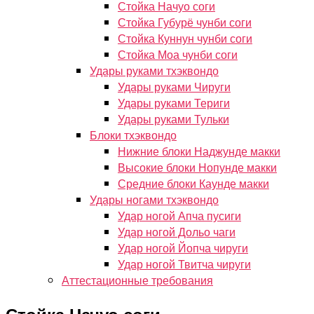
Стойка Начуо соги
Стойка Губурё чунби соги
Стойка Куннун чунби соги
Стойка Моа чунби соги
Удары руками тхэквондо
Удары руками Чируги
Удары руками Териги
Удары руками Тульки
Блоки тхэквондо
Нижние блоки Наджунде макки
Высокие блоки Нопунде макки
Средние блоки Каунде макки
Удары ногами тхэквондо
Удар ногой Апча пусиги
Удар ногой Дольо чаги
Удар ногой Йопча чируги
Удар ногой Твитча чируги
Аттестационные требования
Стойка Начуо соги