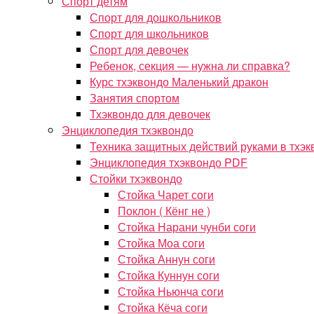
Спорт детям
Спорт для дошкольников
Спорт для школьников
Спорт для девочек
Ребенок, секция — нужна ли справка?
Курс тхэквондо Маленький дракон
Занятия спортом
Тхэквондо для девочек
Энциклопедия тхэквондо
Техника защитных действий руками в тхэк
Энциклопедия тхэквондо PDF
Стойки тхэквондо
Стойка Чарет соги
Поклон ( Кёнг не )
Стойка Нарани чунби соги
Стойка Моа соги
Стойка Аннун соги
Стойка Куннун соги
Стойка Ньюнча соги
Стойка Кёча соги