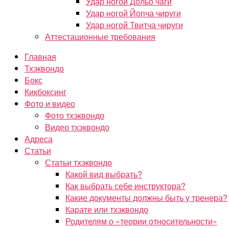
Удар ногой Дольо чаги
Удар ногой Йопча чируги
Удар ногой Твитча чируги
Аттестационные требования
Главная
Тхэквондо
Бокс
Кикбоксинг
Фото и видео
Фото тхэквондо
Видео тхэквондо
Адреса
Статьи
Статьи тхэквондо
Какой вид выбрать?
Как выбрать себе инструктора?
Какие документы должны быть у тренера?
Карате или тхэквондо
Родителям о «теории относительности»