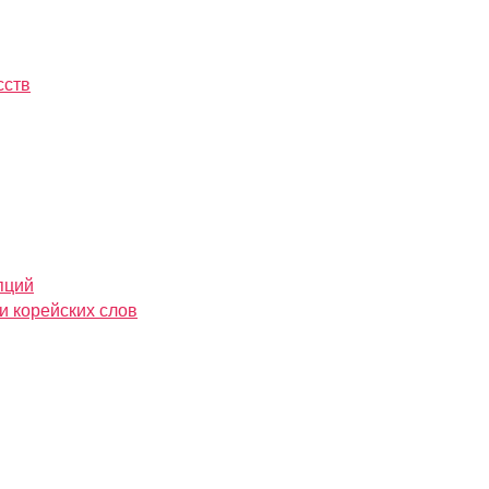
сств
пций
и корейских слов