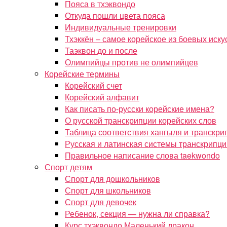
Пояса в тхэквондо
Откуда пошли цвета пояса
Индивидуальные тренировки
Тхэккён – самое корейское из боевых иску
Таэквон до и после
Олимпийцы против не олимпийцев
Корейские термины
Корейский счет
Корейский алфавит
Как писать по-русски корейские имена?
О русской транскрипции корейских слов
Таблица соответствия хангыля и транскри
Русская и латинская системы транскрипци
Правильное написание слова taekwondo
Спорт детям
Спорт для дошкольников
Спорт для школьников
Спорт для девочек
Ребенок, секция — нужна ли справка?
Курс тхэквондо Маленький дракон