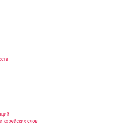
сств
пций
и корейских слов