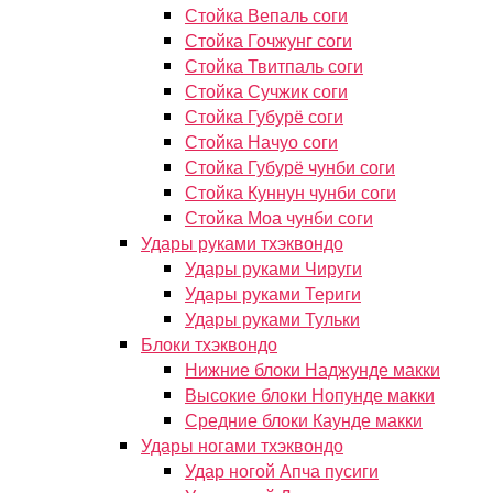
Стойка Вепаль соги
Стойка Гочжунг соги
Стойка Твитпаль соги
Стойка Сучжик соги
Стойка Губурё соги
Стойка Начуо соги
Стойка Губурё чунби соги
Стойка Куннун чунби соги
Стойка Моа чунби соги
Удары руками тхэквондо
Удары руками Чируги
Удары руками Териги
Удары руками Тульки
Блоки тхэквондо
Нижние блоки Наджунде макки
Высокие блоки Нопунде макки
Средние блоки Каунде макки
Удары ногами тхэквондо
Удар ногой Апча пусиги