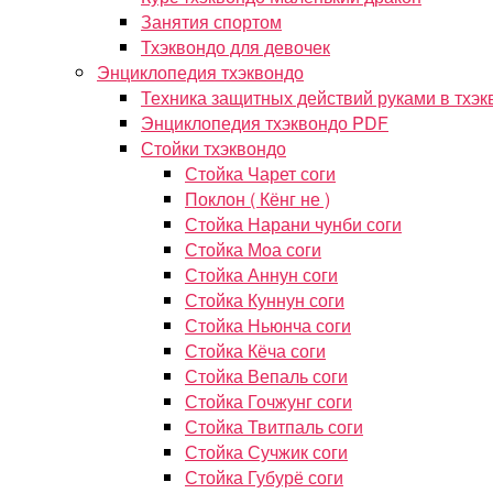
Занятия спортом
Тхэквондо для девочек
Энциклопедия тхэквондо
Техника защитных действий руками в тхэк
Энциклопедия тхэквондо PDF
Стойки тхэквондо
Стойка Чарет соги
Поклон ( Кёнг не )
Стойка Нарани чунби соги
Стойка Моа соги
Стойка Аннун соги
Стойка Куннун соги
Стойка Ньюнча соги
Стойка Кёча соги
Стойка Вепаль соги
Стойка Гочжунг соги
Стойка Твитпаль соги
Стойка Сучжик соги
Стойка Губурё соги