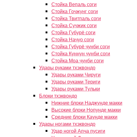
Стойка Вепаль соги
Стойка Гочжунг соги
Стойка Твитпаль соги
Стойка Сучжик соги
Стойка Губурё соги
Стойка Начуо соги
Стойка Губурё чунби соги
Стойка Куннун чунби соги
Стойка Моа чунби соги
Удары руками тхэквондо
Удары руками Чируги
Удары руками Териги
Удары руками Тульки
Блоки тхэквондо
Нижние блоки Наджунде макки
Высокие блоки Нопунде макки
Средние блоки Каунде макки
Удары ногами тхэквондо
Удар ногой Апча пусиги