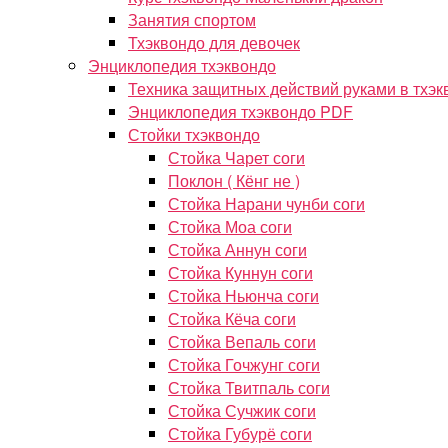
Занятия спортом
Тхэквондо для девочек
Энциклопедия тхэквондо
Техника защитных действий руками в тхэк
Энциклопедия тхэквондо PDF
Стойки тхэквондо
Стойка Чарет соги
Поклон ( Кёнг не )
Стойка Нарани чунби соги
Стойка Моа соги
Стойка Аннун соги
Стойка Куннун соги
Стойка Ньюнча соги
Стойка Кёча соги
Стойка Вепаль соги
Стойка Гочжунг соги
Стойка Твитпаль соги
Стойка Сучжик соги
Стойка Губурё соги