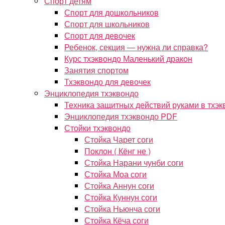
Спорт детям
Спорт для дошкольников
Спорт для школьников
Спорт для девочек
Ребенок, секция — нужна ли справка?
Курс тхэквондо Маленький дракон
Занятия спортом
Тхэквондо для девочек
Энциклопедия тхэквондо
Техника защитных действий руками в тхэк
Энциклопедия тхэквондо PDF
Стойки тхэквондо
Стойка Чарет соги
Поклон ( Кёнг не )
Стойка Нарани чунби соги
Стойка Моа соги
Стойка Аннун соги
Стойка Куннун соги
Стойка Ньюнча соги
Стойка Кёча соги