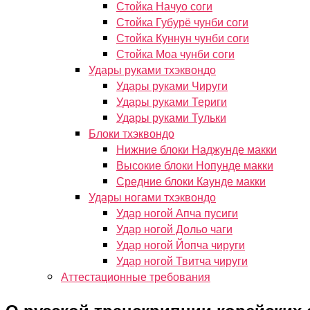
Стойка Начуо соги
Стойка Губурё чунби соги
Стойка Куннун чунби соги
Стойка Моа чунби соги
Удары руками тхэквондо
Удары руками Чируги
Удары руками Териги
Удары руками Тульки
Блоки тхэквондо
Нижние блоки Наджунде макки
Высокие блоки Нопунде макки
Средние блоки Каунде макки
Удары ногами тхэквондо
Удар ногой Апча пусиги
Удар ногой Дольо чаги
Удар ногой Йопча чируги
Удар ногой Твитча чируги
Аттестационные требования
О русской транскрипции корейских 