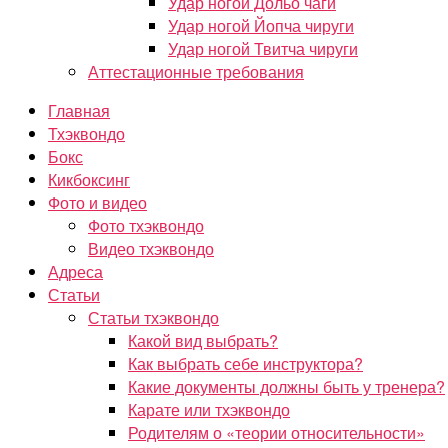
Удар ногой Дольо чаги
Удар ногой Йопча чируги
Удар ногой Твитча чируги
Аттестационные требования
Главная
Тхэквондо
Бокс
Кикбоксинг
Фото и видео
Фото тхэквондо
Видео тхэквондо
Адреса
Статьи
Статьи тхэквондо
Какой вид выбрать?
Как выбрать себе инструктора?
Какие документы должны быть у тренера?
Карате или тхэквондо
Родителям о «теории относительности»