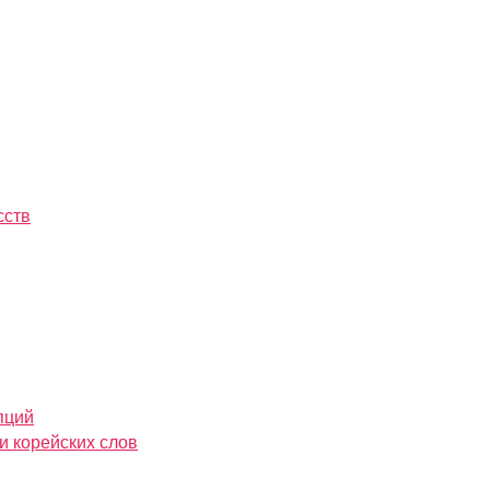
сств
пций
и корейских слов